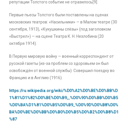
репутации Толстого событие не отразилось[9].
Первые пьесы Толстого были поставлены на сценах
московских театров: «Насильники» — в Малом театре (30
сентября, 1913), «Кукушкины слёзы» (под заголовком
«Выстрел») — на сцене Театра К. Н. Незлобина (20
октября 1914).
В Первую мировую войну — военный корреспондент от
русской газеты (из-за проблем со здоровьем он был
освобождён от военной службы). Совершил поездку во
Францию и в Англию (1916).
https://ru.wikipedia.org/wiki/%D0%A2%D0%BE%D0%BB%D
1%81%D1%82%D0%BE%D0%B9,_%D0%90%D0%BB%D0%B5
%D0%BA%D1%81%D0%B5%D0%B9_%D0%9D%D0%B8%D0%
BA%D0%BE%D0%BB%D0%B0%D0%B5%D0%B2%D0%B8%D1
%87