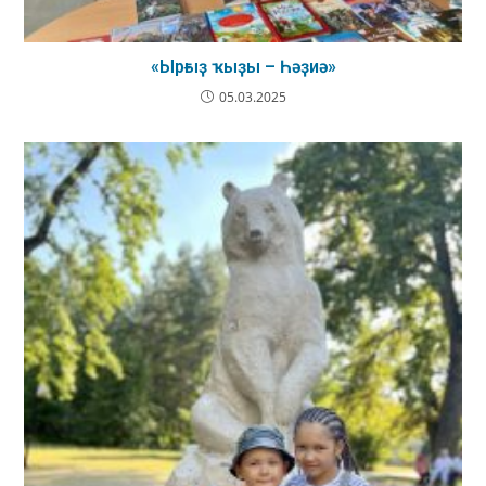
«Ырғыҙ ҡыҙы – Һәҙиә»
05.03.2025