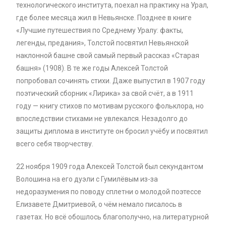
технологического института, поехал на практику на Урал,
где более месяца жил в Невьянске. Позднее в книге
«Лучшие путешествия по Среднему Уралу: факты,
легенды, предания», Толстой посвятил Невьянской
наклонной башне свой самый первый рассказ «Старая
башня» (1908). В те же годы Алексей Толстой
попробовал сочинять стихи. Даже выпустил в 1907 году
поэтический сборник «Лирика» за свой счёт, а в 1911
году — книгу стихов по мотивам русского фольклора, но
впоследствии стихами не увлекался. Незадолго до
защиты диплома в институте он бросил учёбу и посвятил
всего себя творчеству.
22 ноября 1909 года Алексей Толстой был секундантом
Волошина на его дуэли с Гумилёвым из-за
недоразумения по поводу сплетни о молодой поэтессе
Елизавете Дмитриевой, о чём немало писалось в
газетах. Но всё обошлось благополучно, на литературной