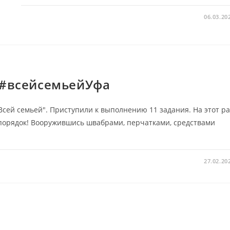
06.03.20
2#всейсемьейУфа
Всей семьей". Приступили к выполнению 11 задания. На этот ра
порядок! Вооружившись швабрами, перчатками, средствами
27.02.20