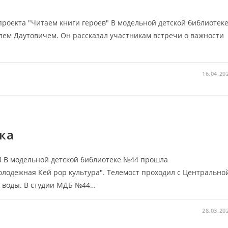
роекта "Читаем книги героев" В модельной детской библиотек
ем Даутовичем. Он рассказал участникам встречи о важности
16.04.20
ка
В модельной детской библиотеке №44 прошла
одежная Кей рор культура". Телемост проходил с Центрально
 воды. В студии МДБ №44…
28.03.20