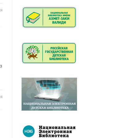
24
з
24