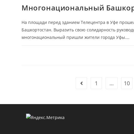
Многонациональный Башкор
На площади перед зданием Телецентра в Уфе проше
Башкортостан. Выразить свою солидарность руковод
многонациональный пришли жители города Уфы.…
1
…
10
Go to the previous page