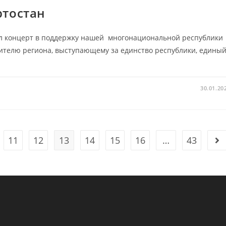
тостан
л концерт в поддержку нашей многонациональной республики
ителю региона, выступающему за единство республики, едины
30.01.20
11
12
13
14
15
16
…
43
Go 