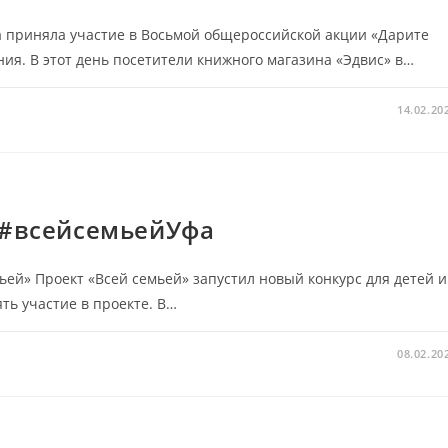
а приняла участие в Восьмой общероссийской акции «Дарите
я. В этот день посетители книжного магазина «Эдвис» в…
14.02.20
2#всейсемьейУфа
ьей» Проект «Всей семьей» запустил новый конкурс для детей и
ть участие в проекте. В…
08.02.20