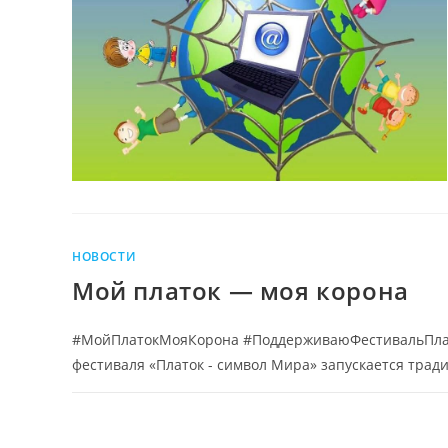
НОВОСТИ
Мой платок — моя корона
#МойПлатокМояКорона #ПоддерживаюФестивальПлатк
фестиваля «Платок - символ Мира» запускается тра