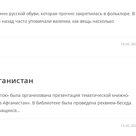
нно русской обуви, которая прочно закрепилась в фольклоре. В
назад часто упоминали валенки, как вещь насколько
16.02.20
ганистан
сток» была организована презентация тематической книжно-
 Афганистан». В библиотеке была проведена реквием-беседа.
учащихся…
15.02.20