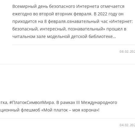
Всемирный день безопасного Интернета отмечается
ежегодно во второй вторник февраля. В 2022 году он
приходится на 8 февраля.ознавательный час «Интернет:
безопасный, интересный, познавательный» прошел в
читальном зале модельной детской библиотеке…
08.02.20
а, #ПлатокСимволМира. В рамках III Международного
диционный флешмоб «Мой платок – моя корона»!
04.02.20